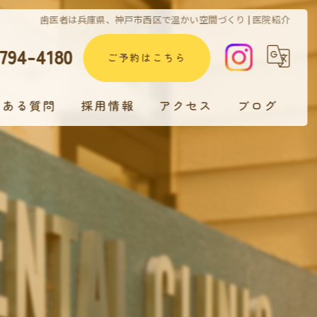
歯医者は兵庫県、神戸市西区で温かい空間づくり | 医院紹介
794-4180
ご予約はこちら
くある質問
採用情報
アクセス
ブログ
歯科医師 採用情報
歯科衛生士 採用情報