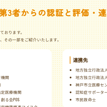
第3者からの認証と評価・連
ております。
、その一部をご紹介いたします。
連携先
地方独立行政法
療機関
地方独立行政法
関
神戸市立医療セ
指定医療機関
認知症サポータ
創る会POS
市民救命士
認定健康増進マイスター