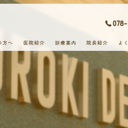
078-
の方へ
医院紹介
診療案内
院長紹介
よ
むし歯治療
小児歯科治療
入れ歯治療
歯科口腔外科
歯周病治療