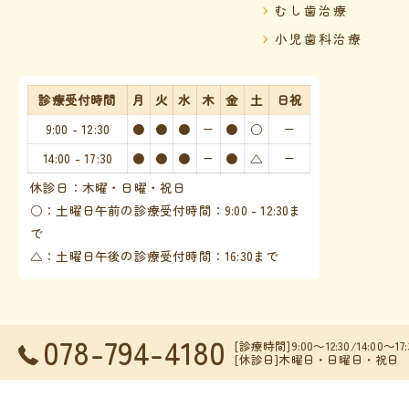
むし歯治療
小児歯科治療
診療受付時間
月
火
水
木
金
土
日祝
9:00 - 12:30
●
●
●
ー
●
○
ー
14:00 - 17:30
●
●
●
ー
●
△
ー
休診日：木曜・日曜・祝日
○：土曜日午前の診療受付時間：9:00 - 12:30ま
で
△：土曜日午後の診療受付時間：16:30まで
078-794-4180
[診療時間]9:00～12:30/14:00～17
© 202
[休診日]木曜日・日曜日・祝日