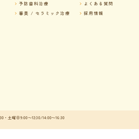
予防歯科治療
よくある質問
審美 / セラミック治療
採用情報
:30・土曜日9:00～12:30/14:00～16:30
6 兵庫県神戸市西区の歯医者なら医療法人社団やまだ会 黒木歯科医院 ALL RIGHTS RES