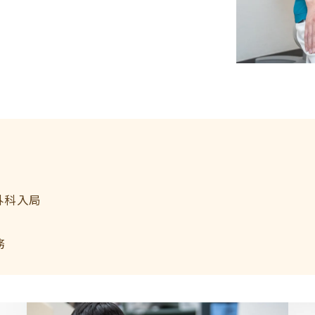
外科入局
務