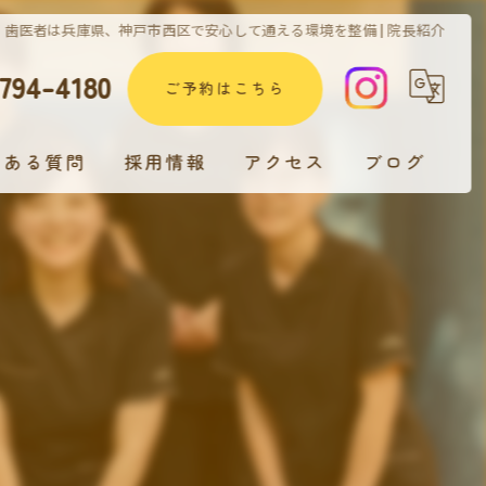
歯医者は兵庫県、神戸市西区で安心して通える環境を整備 | 院長紹介
794-4180
ご予約はこちら
くある質問
採用情報
アクセス
ブログ
歯科医師 採用情報
歯科衛生士 採用情報