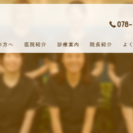
078-
の方へ
医院紹介
診療案内
院長紹介
よ
むし歯治療
小児歯科治療
入れ歯治療
歯科口腔外科
歯周病治療