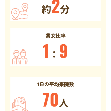
2
約
分
男女比率
1
9
：
1日の平均来院数
70
人