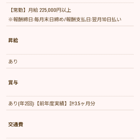
【常勤】月給 225,000円以上
※報酬締日:毎月末日締め/報酬支払日:翌月10日払い
昇給
あり
賞与
あり(年2回):【前年度実績】計3.5ヶ月分
交通費