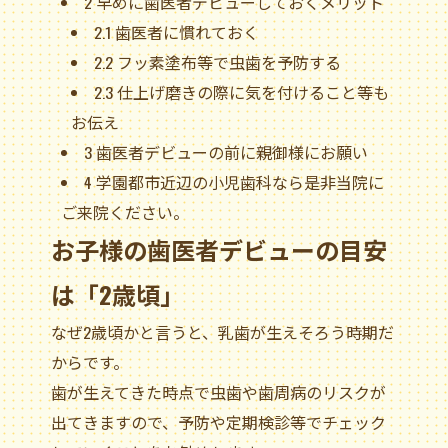
2
早めに歯医者デビューしておくメリット
2.1
歯医者に慣れておく
2.2
フッ素塗布等で虫歯を予防する
2.3
仕上げ磨きの際に気を付けること等も
お伝え
3
歯医者デビューの前に親御様にお願い
4
学園都市近辺の小児歯科なら是非当院に
ご来院ください。
お子様の歯医者デビューの目安
は「2歳頃」
なぜ2歳頃かと言うと、乳歯が生えそろう時期だ
からです。
歯が生えてきた時点で虫歯や歯周病のリスクが
出てきますので、予防や定期検診等でチェック