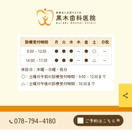
診療受付時間
月
火
水
木
金
土
日祝
9:00 - 12:30
●
●
●
ー
●
○
ー
14:00 - 17:30
●
●
●
ー
●
△
ー
休診日：木曜・日曜・祝日
○：土曜日午前の診療受付時間：9:00 - 12:30まで
△：土曜日午後の診療受付時間：16:30まで
© 2026 兵庫県神戸市西区の歯医者なら医療法人社団やまだ会 黒木歯科医院 ALL
078-794-4180
ご予約はこちら
RIGHTS RESERVED.