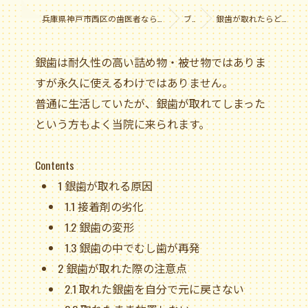
兵庫県神戸市西区の歯医者なら医療法人社団やまだ会 黒木歯科医院
ブログ
銀歯が取れたらどうする？原因と対処法
銀歯は耐久性の高い詰め物・被せ物ではありま
すが永久に使えるわけではありません。
普通に生活していたが、銀歯が取れてしまった
という方もよく当院に来られます。
Contents
1
銀歯が取れる原因
1.1
接着剤の劣化
1.2
銀歯の変形
1.3
銀歯の中でむし歯が再発
2
銀歯が取れた際の注意点
2.1
取れた銀歯を自分で元に戻さない