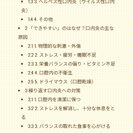
1.3
3. ヘルペス性口内炎（ウイルス性口内
炎）
1.4
4. その他
2
「できやすい」のはなぜ？口内炎の主な
原因
2.1
1. 物理的な刺激・外傷
2.2
2. ストレス・疲労・睡眠不足
2.3
3. 栄養バランスの偏り・ビタミン不足
2.4
4. 口腔内の不衛生
2.5
5. ドライマウス（口腔乾燥）
3
繰り返す口内炎への対策
3.1
1. 口腔内を清潔に保つ
3.2
2. ストレスを解消し、十分な休息をと
る
3.3
3. バランスの取れた食事を心がける